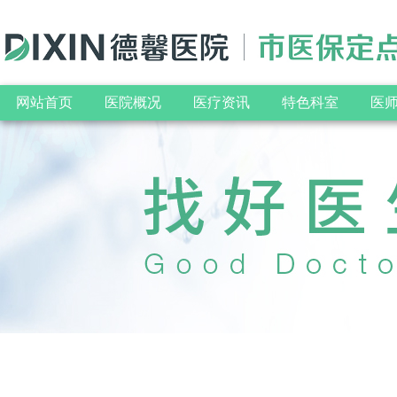
网站首页
医院概况
医疗资讯
特色科室
医
院训
盆底专病
院风
公告通知
腺肌症专病
内科
医疗资讯
不孕不
中医科
信息公示
专家专病排班表